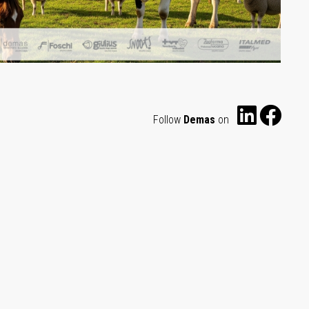
Follow
Demas
on