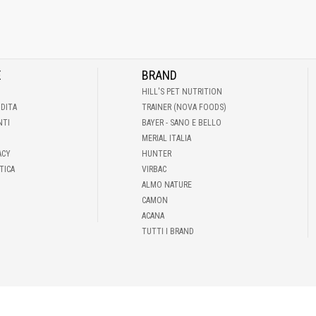
E
BRAND
HILL'S PET NUTRITION
NDITA
TRAINER (NOVA FOODS)
NTI
BAYER - SANO E BELLO
MERIAL ITALIA
ACY
HUNTER
TICA
VIRBAC
ALMO NATURE
CAMON
ACANA
TUTTI I BRAND