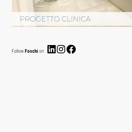
Follow
Foschi
on