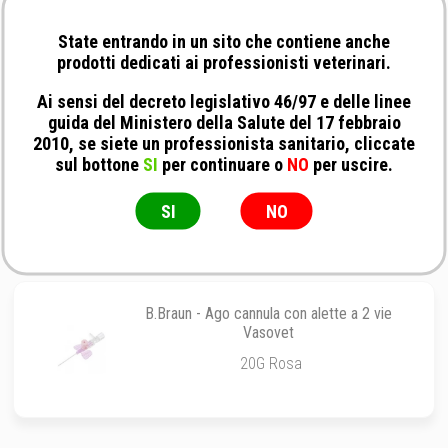
Deltamed - Ago cannula in Poliuretano con
alette a 2 vie
State entrando in un sito che contiene anche
22G - Blu
prodotti dedicati ai professionisti veterinari.
Ai sensi del decreto legislativo 46/97 e delle linee
guida del Ministero della Salute del 17 febbraio
2010, se siete un professionista sanitario, cliccate
Kruuse - Ago cannula Intraflon
sul bottone
SI
per continuare o
NO
per uscire.
14G
SI
NO
B.Braun - Ago cannula con alette a 2 vie
Vasovet
20G Rosa