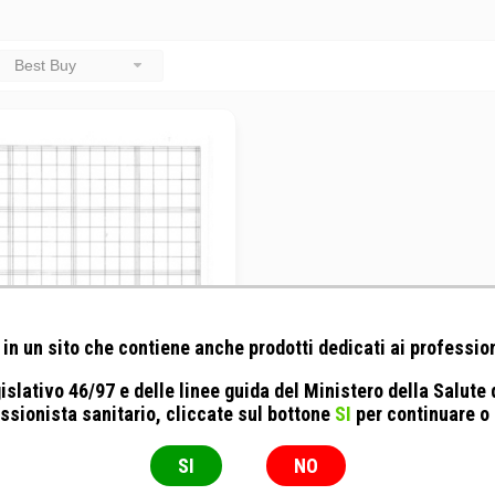
Best Buy
in un sito che contiene anche prodotti dedicati ai profession
islativo 46/97 e delle linee guida del Ministero della Salute
ssionista sanitario, cliccate sul bottone
SI
per continuare o
hi Srl - Camera di Fuchs-
Rosenthal
SI
NO
Camera