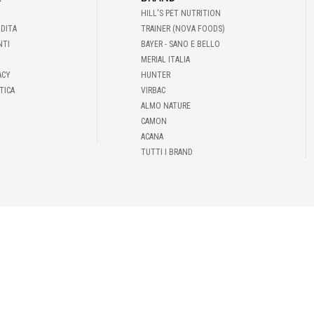
HILL'S PET NUTRITION
NDITA
TRAINER (NOVA FOODS)
NTI
BAYER - SANO E BELLO
MERIAL ITALIA
ACY
HUNTER
TICA
VIRBAC
ALMO NATURE
CAMON
ACANA
TUTTI I BRAND