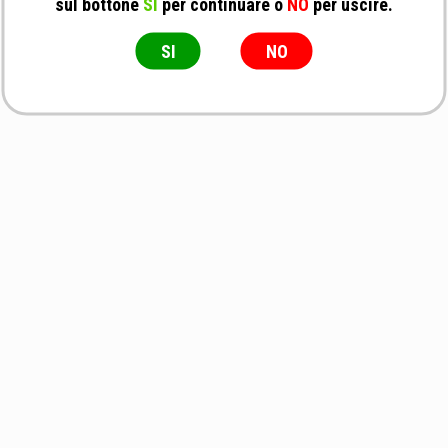
sul bottone
SI
per continuare o
NO
per uscire.
SI
NO