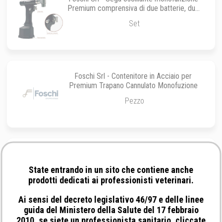
Premium comprensiva di due batterie, due
case, un caricatore, tre lame
Set
Foschi Srl - Contenitore in Acciaio per
Premium Trapano Cannulato Monofuzione
Pezzo
Foschi Srl - Attacco AO per Trapano a
Batteria Premium
State entrando in un sito che contiene anche
Attacco AO
prodotti dedicati ai professionisti veterinari.
Ai sensi del decreto legislativo 46/97 e delle linee
guida del Ministero della Salute del 17 febbraio
2010, se siete un professionista sanitario, cliccate