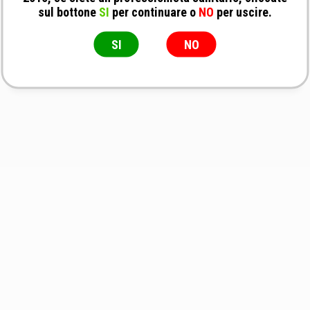
sul bottone
SI
per continuare o
NO
per uscire.
Foschi Srl - Contenitore in Acciaio per Sega
Oscillante Premium
SI
NO
Pezzo