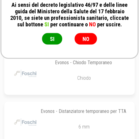
Ai sensi del decreto legislativo 46/97 e delle linee
guida del Ministero della Salute del 17 febbraio
Evonos - Viti in titanio per sistema TTA ø 3.5
2010, se siete un professionista sanitario, cliccate
mm
sul bottone
SI
per continuare o
NO
per uscire.
10 mm
SI
NO
Evonos - Chiodo Temporaneo
Chiodo
Evonos - Distanziatore temporaneo per TTA
6 mm