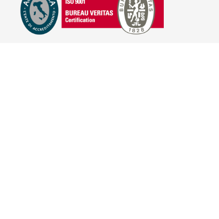
E-COMMERCE
IL TUO ACCOUNT
CONDIZIONI DI VENDITA
DOMANDE FREQUENTI
GIFT CARD
INFORMATIVA PRIVACY
PRIVACY - MODULISTICA
PRIVACY POLICY
COOKIE POLICY
FIDELITY CARD
BRAND
HILL'S PET NUTRITION
TRAINER (NOVA FOODS)
BAYER - SANO E BELLO