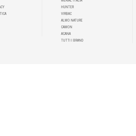
MERIAL ITALIA
ACY
HUNTER
TICA
VIRBAC
ALMO NATURE
CAMON
ACANA
TUTTI I BRAND
43 | P.IVA IT00935301002 |
INFO@DEMAS.IT