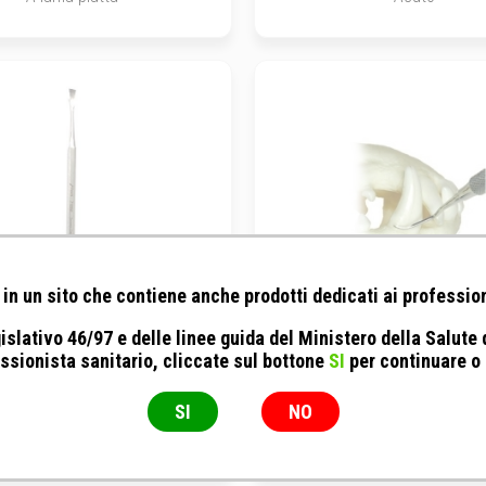
in un sito che contiene anche prodotti dedicati ai profession
islativo 46/97 e delle linee guida del Ministero della Salute
ssionista sanitario, cliccate sul bottone
SI
per continuare o
Premium - Raschiatartaro Fehr
veterinary instrumentation -
subgengivale doppia
SI
NO
Doppio
Strumento