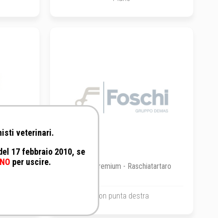
isti veterinari.
 del 17 febbraio 2010, se
NO
per uscire.
 Curette
Foschi Premium - Raschiatartaro
Con punta destra