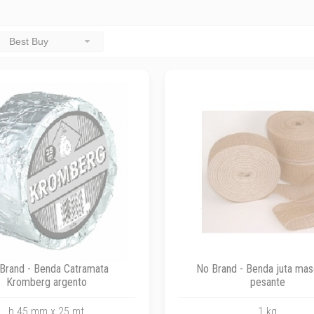
Best Buy
Brand - Benda Catramata
No Brand - Benda juta mas
Kromberg argento
pesante
h 45 mm x 25 mt
1 kg