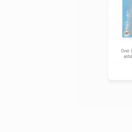
Over 
anti