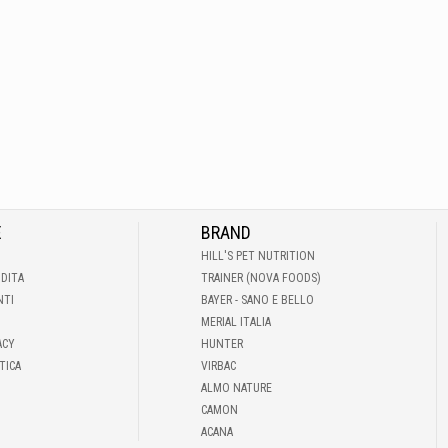
E
BRAND
HILL'S PET NUTRITION
NDITA
TRAINER (NOVA FOODS)
NTI
BAYER - SANO E BELLO
MERIAL ITALIA
ACY
HUNTER
TICA
VIRBAC
ALMO NATURE
CAMON
ACANA