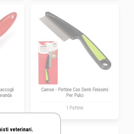
accogli
Camon - Pettine Con Denti Finissimi
avanda
Per Pulci
1 Pettine
isti veterinari.