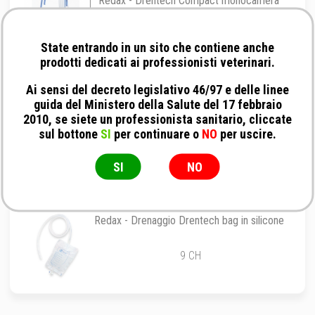
Redax - Drentech Compact monocamera
per drenaggio toracico
Monocamera
State entrando in un sito che contiene anche
prodotti dedicati ai professionisti veterinari.
Ai sensi del decreto legislativo 46/97 e delle linee
guida del Ministero della Salute del 17 febbraio
Teleflex - Catetere Uretrale
2010, se siete un professionista sanitario, cliccate
sul bottone
SI
per continuare o
NO
per uscire.
1,7 mm x 70 cm
SI
NO
Redax - Drenaggio Drentech bag in silicone
9 CH