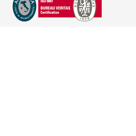
E-COMMERCE
IL TUO ACCOUNT
CONDIZIONI DI VENDITA
DOMANDE FREQUENTI
GIFT CARD
INFORMATIVA PRIVACY
PRIVACY - MODULISTICA
PRIVACY POLICY
COOKIE POLICY
FIDELITY CARD
BRAND
HILL'S PET NUTRITION
TRAINER (NOVA FOODS)
BAYER - SANO E BELLO