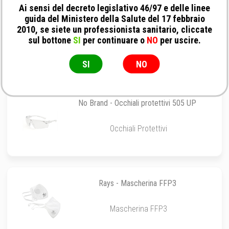
Ai sensi del decreto legislativo 46/97 e delle linee
guida del Ministero della Salute del 17 febbraio
Deltamed - Camice D.P.I. non sterile per
2010, se siete un professionista sanitario, cliccate
protezione del corpo da agenti chimici e
sul bottone
SI
per continuare o
NO
per uscire.
infettivi
Camice D.P.I.
SI
NO
No Brand - Occhiali protettivi 505 UP
Occhiali Protettivi
Rays - Mascherina FFP3
Mascherina FFP3