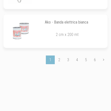
Ako - Banda elettrica bianca
2 cm x 200 mt
1
2
3
4
5
6