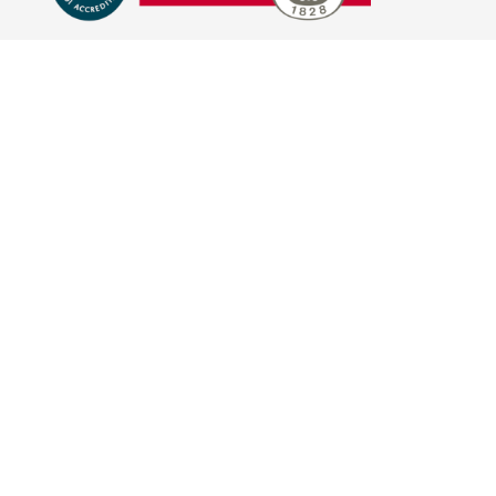
E-COMMERCE
IL TUO ACCOUNT
CONDIZIONI DI VENDITA
DOMANDE FREQUENTI
GIFT CARD
INFORMATIVA PRIVACY
PRIVACY - MODULISTICA
PRIVACY POLICY
COOKIE POLICY
FIDELITY CARD
BRAND
HILL'S PET NUTRITION
TRAINER (NOVA FOODS)
BAYER - SANO E BELLO
MERIAL ITALIA
HUNTER
VIRBAC