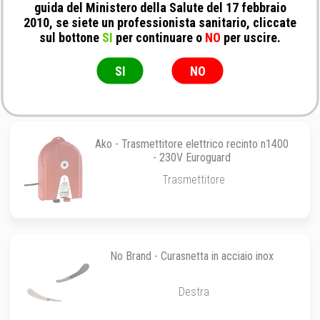
guida del Ministero della Salute del 17 febbraio
2010, se siete un professionista sanitario, cliccate
Faza - Abbeveratoio in acciaio inox con
sul bottone
SI
per continuare o
NO
per uscire.
galleggiante
Abbeveraoio
SI
NO
Ako - Trasmettitore elettrico recinto n1400
- 230V Euroguard
Trasmettitore
No Brand - Curasnetta in acciaio inox
Destra