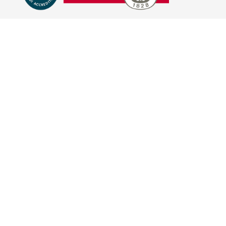
E-COMMERCE
IL TUO ACCOUNT
CONDIZIONI DI VENDITA
DOMANDE FREQUENTI
GIFT CARD
INFORMATIVA PRIVACY
PRIVACY - MODULISTICA
PRIVACY POLICY
COOKIE POLICY
FIDELITY CARD
BRAND
HILL'S PET NUTRITION
TRAINER (NOVA FOODS)
BAYER - SANO E BELLO
MERIAL ITALIA
HUNTER