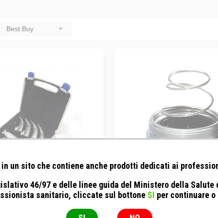
Best Buy
in un sito che contiene anche prodotti dedicati ai profession
islativo 46/97 e delle linee guida del Ministero della Salute
rl - Set laringoscopio 4 Lame
Heine - Base-Chiusura per 
ssionista sanitario, cliccate sul bottone
SI
per continuare o
curve Macinstosh
Laringoscopio a Batterie F.O.
(XHL)
Pezzo
Accessorio
SI
NO