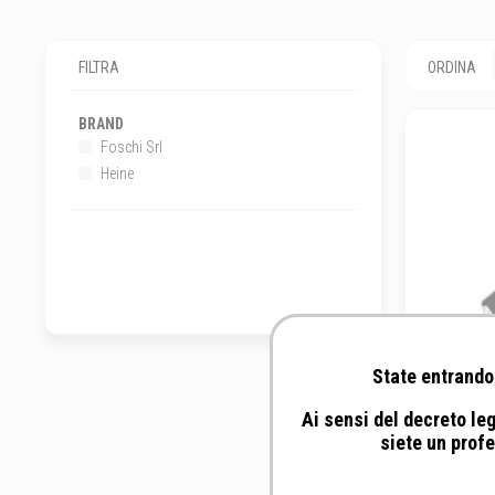
FILTRA
ORDINA
BRAND
Foschi Srl
Heine
State entrando 
Ai sensi del decreto leg
Foschi S
siete un profe