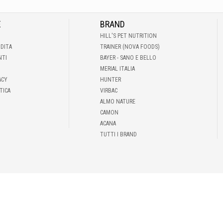
E
BRAND
HILL'S PET NUTRITION
NDITA
TRAINER (NOVA FOODS)
NTI
BAYER - SANO E BELLO
MERIAL ITALIA
ACY
HUNTER
TICA
VIRBAC
ALMO NATURE
CAMON
ACANA
TUTTI I BRAND