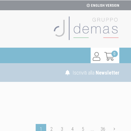
ENGLISH VERSION
0
Iscriviti alla
Newsletter
1
2
3
4
5
...
36