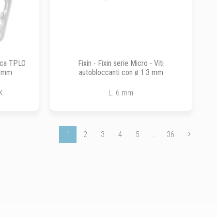
acca TPLO
Fixin - Fixin serie Micro - Viti
6 mm
autobloccanti con ø 1.3 mm
X
L. 6 mm
1
2
3
4
5
...
36