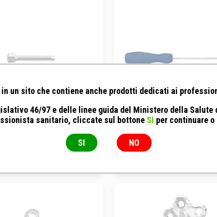
in un sito che contiene anche prodotti dedicati ai profession
islativo 46/97 e delle linee guida del Ministero della Salute
ssionista sanitario, cliccate sul bottone
SI
per continuare o
in - Fixin serie Mini - Viti
Fixin - Serie Large - Cacciavit
obloccanti con ø 1.9 mm
Torx T10
SI
NO
L. 16 mm
Cacciavite a stella