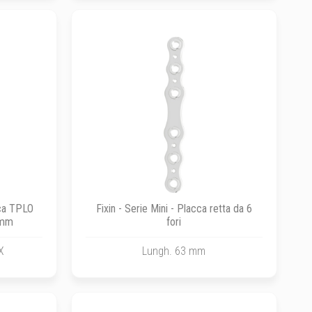
cca TPLO
Fixin - Serie Mini - Placca retta da 6
 mm
fori
X
Lungh. 63 mm