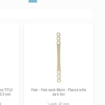
acca TPLO
Fixin - Fixin serie Micro - Placca retta
55.3 mm
da 6 fori
X
Lungh. 47 mm