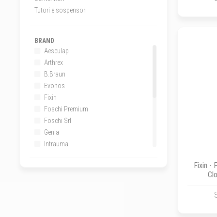
Tutori e sospensori
BRAND
Aesculap
Arthrex
B.Braun
Evonos
Fixin
Foschi Premium
Foschi Srl
Genia
Intrauma
Kruuse
Fixin -
Lipogems
Cl
Medic-Vet
No Brand
Simini
Smi