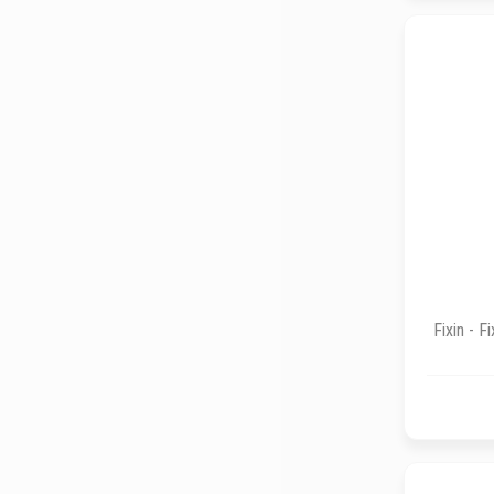
Tekno-Medical
veterinary instrumentation
Fixin - F