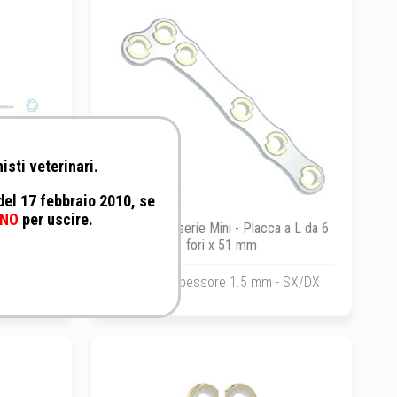
isti veterinari.
 del 17 febbraio 2010, se
NO
per uscire.
e a stella
Fixin - Fixin serie Mini - Placca a L da 6
fori x 51 mm
SX/DX - Spessore 1.5 mm - SX/DX