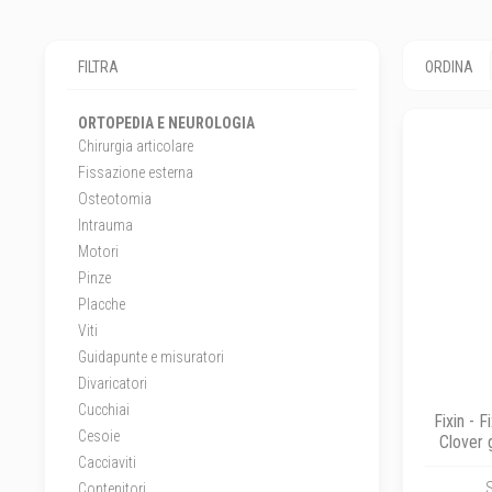
FILTRA
ORDINA
ORTOPEDIA E NEUROLOGIA
Chirurgia articolare
Fissazione esterna
Osteotomia
Intrauma
Motori
Pinze
Placche
Viti
Guidapunte e misuratori
Divaricatori
Cucchiai
Fixin - 
Cesoie
Clover 
Cacciaviti
Contenitori