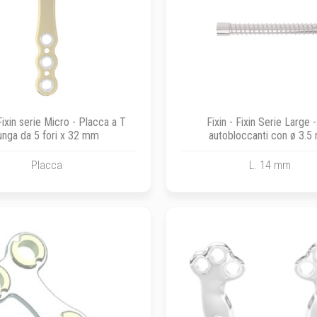
 Fixin serie Micro - Placca a T
Fixin - Fixin Serie Large -
unga da 5 fori x 32 mm
autobloccanti con ø 3.
Placca
L. 14 mm