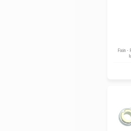
Fixin -
l