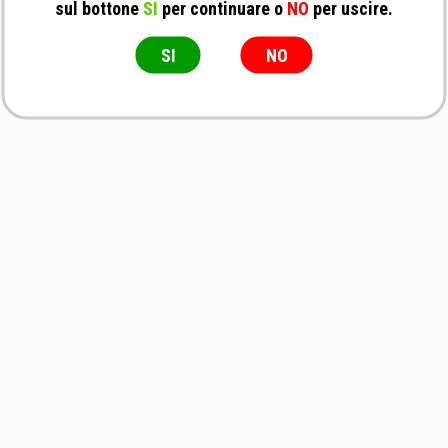
IMV Technologies - Tappi per paillette -
sul bottone
SI
per continuare o
NO
per uscire.
Straw Adaptor Plug I50330
Tappi
SI
NO