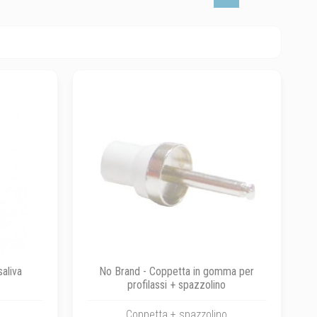
aliva
No Brand - Coppetta in gomma per
profilassi + spazzolino
a
Coppetta + spazzolino