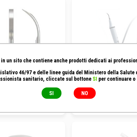
in un sito che contiene anche prodotti dedicati ai profession
islativo 46/97 e delle linee guida del Ministero della Salute
ssionista sanitario, cliccate sul bottone
SI
per continuare o
l - Inserto G6 per tartaro duro
No Brand - Manipolo di Rica
sopragengivale
Ablatore ad Ultrasuoni Model
SI
NO
Inserto
Accessorio