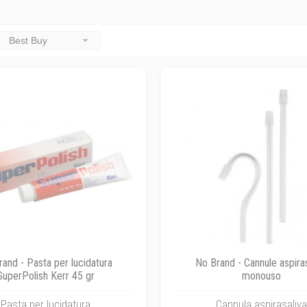
Best Buy
and - Pasta per lucidatura
No Brand - Cannule aspiras
SuperPolish Kerr 45 gr
monouso
Pasta per lucidatura
Cannula aspirasaliv