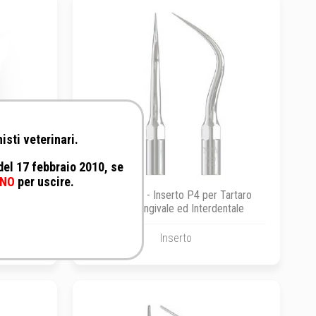
isti veterinari.
 del 17 febbraio 2010, se
NO
per uscire.
mbio per
Foschi Srl - Inserto P4 per Tartaro
lo UDS-L
Sottogengivale ed Interdentale
Inserto