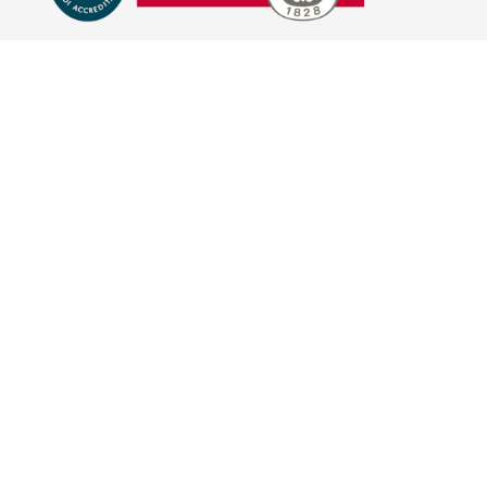
E-COMMERCE
IL TUO ACCOUNT
CONDIZIONI DI VENDITA
DOMANDE FREQUENTI
GIFT CARD
INFORMATIVA PRIVACY
PRIVACY - MODULISTICA
PRIVACY POLICY
COOKIE POLICY
FIDELITY CARD
BRAND
HILL'S PET NUTRITION
TRAINER (NOVA FOODS)
BAYER - SANO E BELLO
MERIAL ITALIA
HUNTER