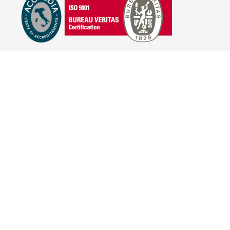
E-COMMERCE
IL TUO ACCOUNT
CONDIZIONI DI VENDITA
DOMANDE FREQUENTI
GIFT CARD
INFORMATIVA PRIVACY
PRIVACY - MODULISTICA
PRIVACY POLICY
COOKIE POLICY
FIDELITY CARD
BRAND
HILL'S PET NUTRITION
TRAINER (NOVA FOODS)
BAYER - SANO E BELLO