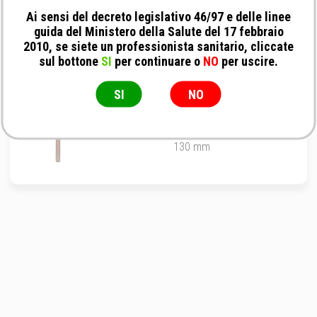
veterinary instrumentation - Rondella per viti
2.4 mm
Ai sensi del decreto legislativo 46/97 e delle linee
guida del Ministero della Salute del 17 febbraio
Rondella
2010, se siete un professionista sanitario, cliccate
sul bottone
SI
per continuare o
NO
per uscire.
SI
NO
veterinary instrumentation - Cacciavite a
testa piatta con camicia afferra viti
130 mm