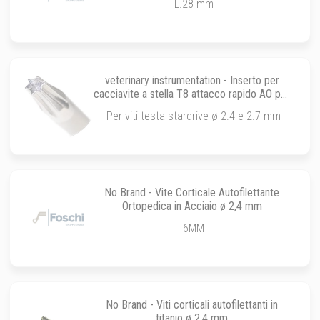
L.28 mm
veterinary instrumentation - Inserto per
cacciavite a stella T8 attacco rapido AO per
viti bloccanti ø 2.4 e 2.7 mm
Per viti testa stardrive ø 2.4 e 2.7 mm
No Brand - Vite Corticale Autofilettante
Ortopedica in Acciaio ø 2,4 mm
6MM
No Brand - Viti corticali autofilettanti in
titanio ø 2,4 mm