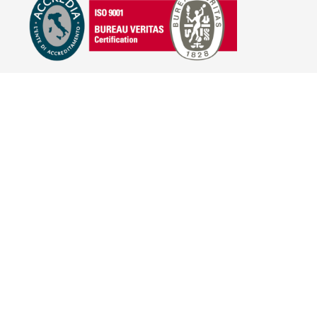
E-COMMERCE
IL TUO ACCOUNT
CONDIZIONI DI VENDITA
DOMANDE FREQUENTI
GIFT CARD
INFORMATIVA PRIVACY
PRIVACY - MODULISTICA
PRIVACY POLICY
COOKIE POLICY
FIDELITY CARD
BRAND
HILL'S PET NUTRITION
TRAINER (NOVA FOODS)