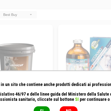
Best Buy
in un sito che contiene anche prodotti dedicati ai profession
islativo 46/97 e delle linee guida del Ministero della Salute
Equality - Lamicur
BIOEQUIPE - Seda36
ssionista sanitario, cliccate sul bottone
SI
per continuare o
2KG
100ML
SI
NO