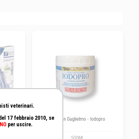
isti veterinari.
 del 17 febbraio 2010, se
0B
Pearson Guglielmo - Iodopro
NO
per uscire.
500ML