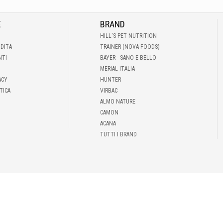
E
BRAND
HILL'S PET NUTRITION
NDITA
TRAINER (NOVA FOODS)
NTI
BAYER - SANO E BELLO
MERIAL ITALIA
ACY
HUNTER
TICA
VIRBAC
ALMO NATURE
CAMON
ACANA
TUTTI I BRAND