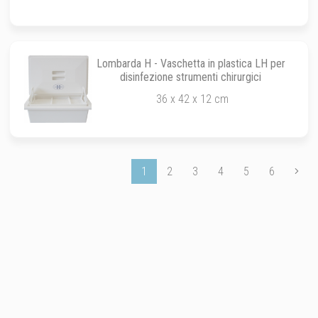
Lombarda H - Vaschetta in plastica LH per
disinfezione strumenti chirurgici
36 x 42 x 12 cm
1
2
3
4
5
6