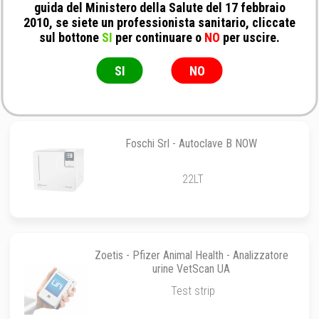
guida del Ministero della Salute del 17 febbraio
2010, se siete un professionista sanitario, cliccate
No Brand - Fissativo citologico spray
sul bottone
SI
per continuare o
NO
per uscire.
200 ml
SI
NO
Foschi Srl - Autoclave B NOW
22LT
Zoetis - Pfizer Animal Health - Analizzatore
urine VetScan UA
Test strip