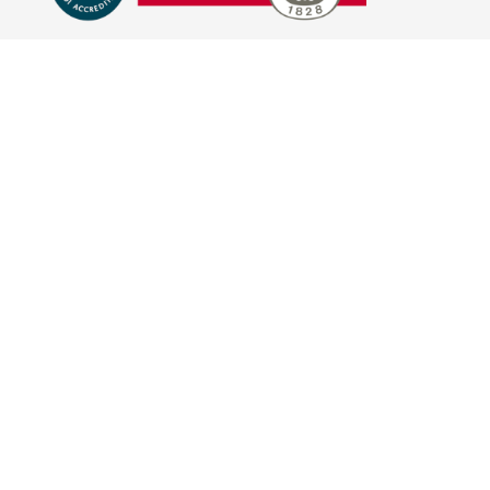
E-COMMERCE
IL TUO ACCOUNT
CONDIZIONI DI VENDITA
DOMANDE FREQUENTI
GIFT CARD
INFORMATIVA PRIVACY
PRIVACY - MODULISTICA
PRIVACY POLICY
COOKIE POLICY
FIDELITY CARD
BRAND
HILL'S PET NUTRITION
TRAINER (NOVA FOODS)
BAYER - SANO E BELLO
MERIAL ITALIA
HUNTER
VIRBAC