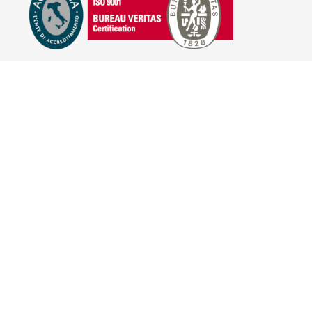
E-COMMERCE
IL TUO ACCOUNT
CONDIZIONI DI VENDITA
DOMANDE FREQUENTI
GIFT CARD
INFORMATIVA PRIVACY
PRIVACY - MODULISTICA
PRIVACY POLICY
COOKIE POLICY
FIDELITY CARD
BRAND
HILL'S PET NUTRITION
TRAINER (NOVA FOODS)
BAYER - SANO E BELLO