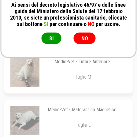
Ai sensi del decreto legislativo 46/97 e delle linee
guida del Ministero della Salute del 17 febbraio
Medic-Vet - Imbragatura Speciale Multiuso
2010, se siete un professionista sanitario, cliccate
per Cani
sul bottone
SI
per continuare o
NO
per uscire.
Taglia Grande
SI
NO
Medic-Vet - Tutore Anteriore
Taglia M
Medic-Vet - Materassino Magnetico
Taglia L