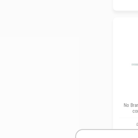
No Bran
co