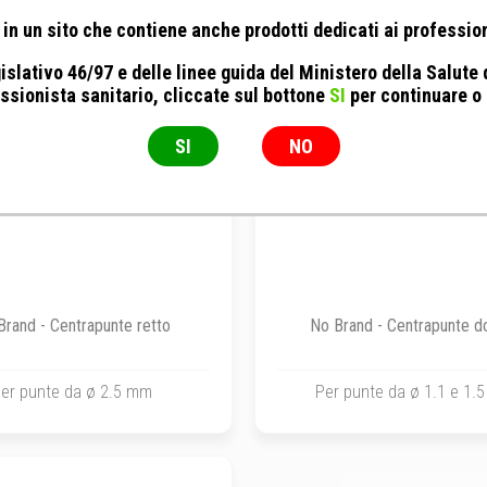
in un sito che contiene anche prodotti dedicati ai profession
islativo 46/97 e delle linee guida del Ministero della Salute
ssionista sanitario, cliccate sul bottone
SI
per continuare o
SI
NO
Brand - Centrapunte retto
No Brand - Centrapunte d
er punte da ø 2.5 mm
Per punte da ø 1.1 e 1.