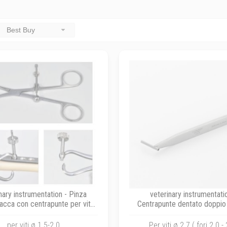
Best Buy
nary instrumentation - Pinza
veterinary instrumentati
acca con centrapunte per viti
Centrapunte dentato doppio 
corticali
corticali
per viti ø 1.5-2.0
Per viti ø 2.7 ( fori 2.0 - 