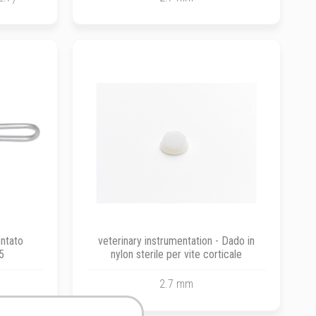
entato
veterinary instrumentation - Dado in
.5
nylon sterile per vite corticale
2.7 mm