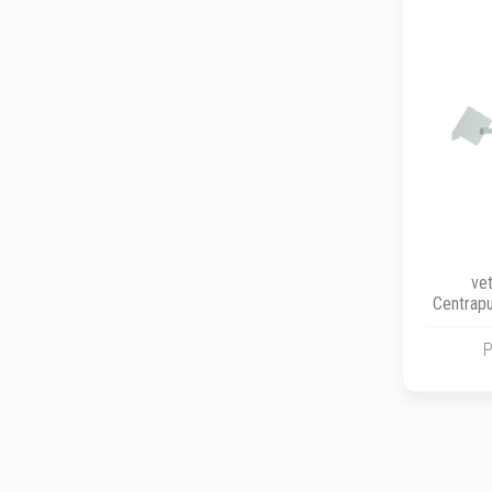
vet
Centrapu
P