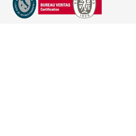
E-COMMERCE
IL TUO ACCOUNT
CONDIZIONI DI VENDITA
DOMANDE FREQUENTI
GIFT CARD
INFORMATIVA PRIVACY
PRIVACY - MODULISTICA
PRIVACY POLICY
COOKIE POLICY
FIDELITY CARD
BRAND
HILL'S PET NUTRITION
TRAINER (NOVA FOODS)
BAYER - SANO E BELLO
MERIAL ITALIA