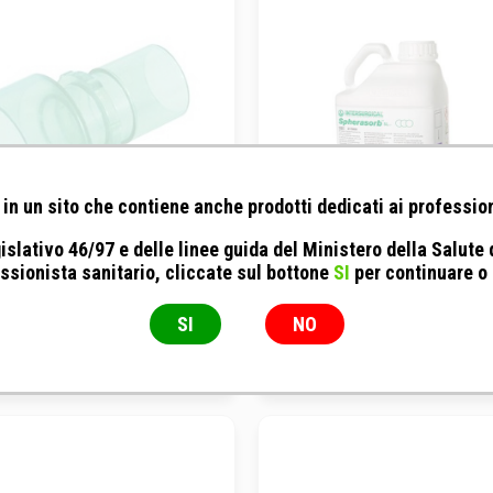
in un sito che contiene anche prodotti dedicati ai profession
islativo 46/97 e delle linee guida del Ministero della Salute
ssionista sanitario, cliccate sul bottone
SI
per continuare o
rsurgical - Raccordo retto
Intersurgical - Calce sodata
22M/30F - 1971
SI
NO
Raccordo
5KG