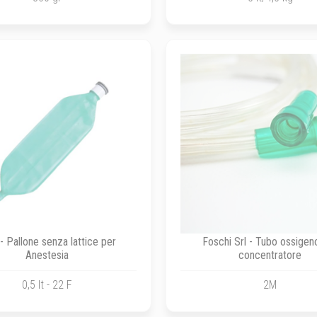
 Pallone senza lattice per
Foschi Srl - Tubo ossigen
Anestesia
concentratore
0,5 lt - 22 F
2M