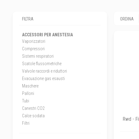
FILTRA
ORDINA
ACCESSORI PER ANESTESIA
Vaporizzatori
Compressori
Sistemi respiratori
Scatole flussometriche
Valvole raccordi e riduttori
Evacuazione gas esausti
Maschere
Palloni
Tubi
Canestri CO2
Calce sodata
Rwd - Fi
Filtri