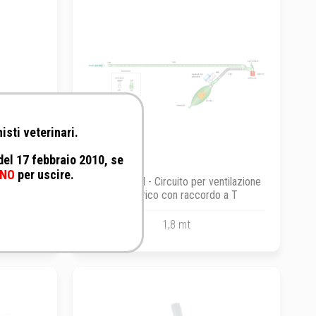
isti veterinari.
 del 17 febbraio 2010, se
NO
per uscire.
 a sfera
Intersurgical - Circuito per ventilazione
pediatrico con raccordo a T
1,8 mt