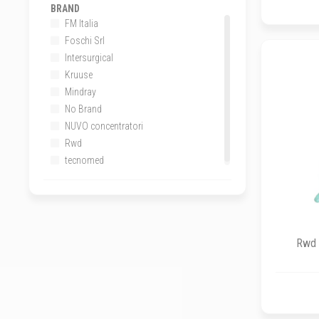
BRAND
FM Italia
Foschi Srl
Intersurgical
Kruuse
Mindray
No Brand
NUVO concentratori
Rwd
tecnomed
Rwd -