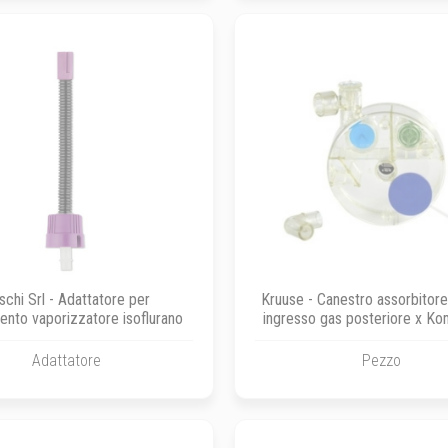
schi Srl - Adattatore per
Kruuse - Canestro assorbitor
ento vaporizzatore isoflurano
ingresso gas posteriore x Ko
rif. 271550
Adattatore
Pezzo