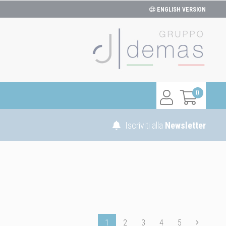
ENGLISH VERSION
0
Iscriviti alla
Newsletter
1
2
3
4
5