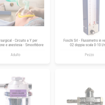
rsurgical - Circuito a Y per
Foschi Srl - Flussimetro in v
ione e anestesia - Smoothbore
O2 doppia scala 0-10 l/
Adulto
Pezzo