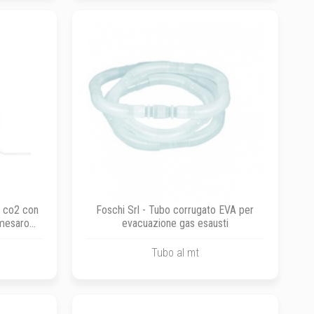
e co2 con
Foschi Srl - Tubo corrugato EVA per
mesaroff
evacuazione gas esausti
Tubo al mt