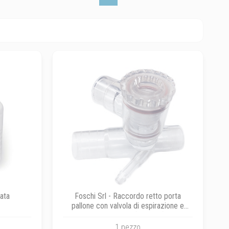
data
Foschi Srl - Raccordo retto porta
pallone con valvola di espirazione e
recupero gas (Pop-Off)
1 pezzo