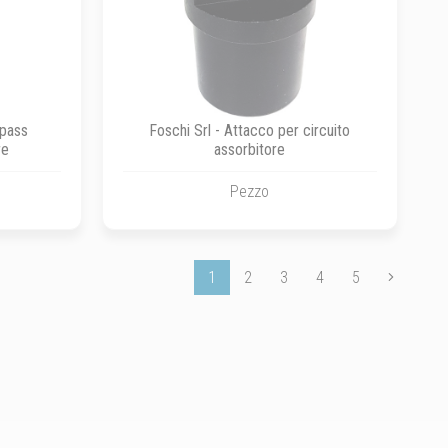
-pass
Foschi Srl - Attacco per circuito
re
assorbitore
Pezzo
1
2
3
4
5