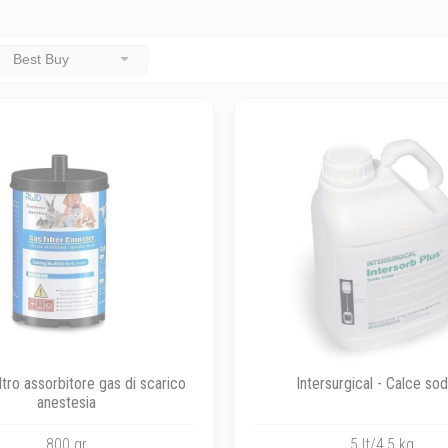
Best Buy
ltro assorbitore gas di scarico
Intersurgical - Calce so
anestesia
800 gr
5 lt/4,5 kg