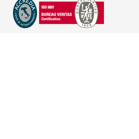
E-COMMERCE
IL TUO ACCOUNT
CONDIZIONI DI VENDITA
DOMANDE FREQUENTI
GIFT CARD
INFORMATIVA PRIVACY
PRIVACY - MODULISTICA
PRIVACY POLICY
COOKIE POLICY
FIDELITY CARD
BRAND
HILL'S PET NUTRITION
TRAINER (NOVA FOODS)