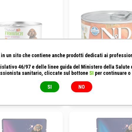
in un sito che contiene anche prodotti dedicati ai profession
islativo 46/97 e delle linee guida del Ministero della Salute
ssionista sanitario, cliccate sul bottone
SI
per continuare o
er - Natural Sensitive Baby
Farmina - Natural & Deliciou
rter All Size con Tacchino
Mini Puppy con Agnello, Z
SI
NO
Mirtillo
140GR
140GR