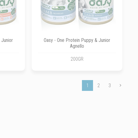
 Junior
Oasy - One Protein Puppy & Junior
Agnello
200GR
1
2
3