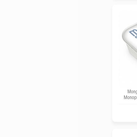
Mong
Monopr