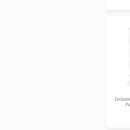
Stuzzy Dog
Terra Canis
Trainer
Unipro
Exclusio
Pu