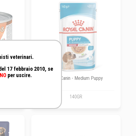
isti veterinari.
 del 17 febbraio 2010, se
NO
per uscire.
s Pumpkin
Royal Canin - Medium Puppy
ucca e
140GR