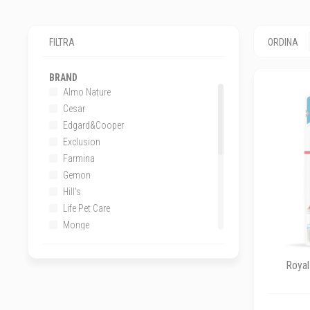
FILTRA
ORDINA
BRAND
Almo Nature
Cesar
Edgard&Cooper
Exclusion
Farmina
Gemon
Hill's
Life Pet Care
Monge
Natural Code
Oasy
Royal
Prolife
Royal Canin
Schesir