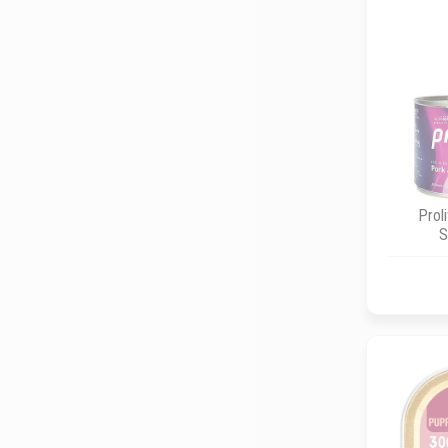
Prol
S