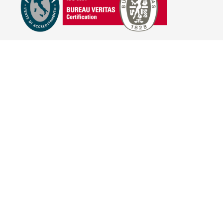
E-COMMERCE
IL TUO ACCOUNT
CONDIZIONI DI VENDITA
DOMANDE FREQUENTI
GIFT CARD
INFORMATIVA PRIVACY
PRIVACY - MODULISTICA
PRIVACY POLICY
COOKIE POLICY
FIDELITY CARD
BRAND
HILL'S PET NUTRITION
TRAINER (NOVA FOODS)
BAYER - SANO E BELLO