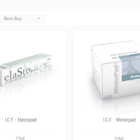
Best Buy
I.C.F. - Elastopad
I.C.F. - Winterpad
75ML
50ML