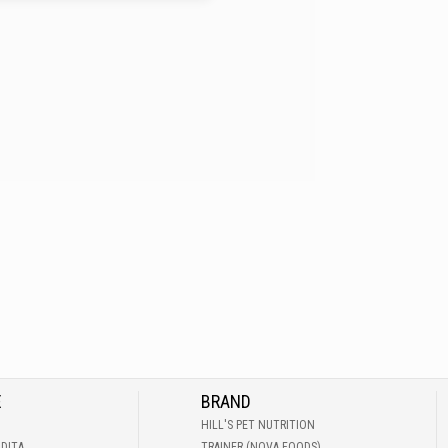
E
BRAND
HILL'S PET NUTRITION
NDITA
TRAINER (NOVA FOODS)