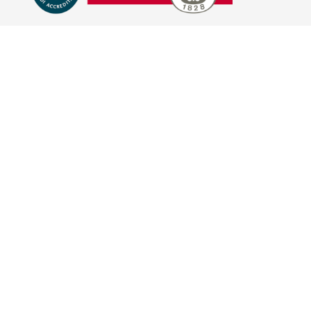
E-COMMERCE
IL TUO ACCOUNT
CONDIZIONI DI VENDITA
DOMANDE FREQUENTI
GIFT CARD
INFORMATIVA PRIVACY
PRIVACY - MODULISTICA
PRIVACY POLICY
COOKIE POLICY
FIDELITY CARD
BRAND
HILL'S PET NUTRITION
TRAINER (NOVA FOODS)
BAYER - SANO E BELLO
MERIAL ITALIA
HUNTER