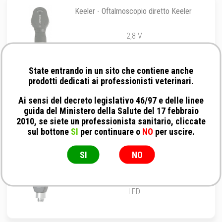
Keeler - Oftalmoscopio diretto Keeler
2,8 V
State entrando in un sito che contiene anche
prodotti dedicati ai professionisti veterinari.
Keeler - Oftalmoscopio diretto 2.8V
Ai sensi del decreto legislativo 46/97 e delle linee
guida del Ministero della Salute del 17 febbraio
2.8V
2010, se siete un professionista sanitario, cliccate
sul bottone
SI
per continuare o
NO
per uscire.
SI
NO
Heine - Oftalmoscopio Mini 3000 LED
LED