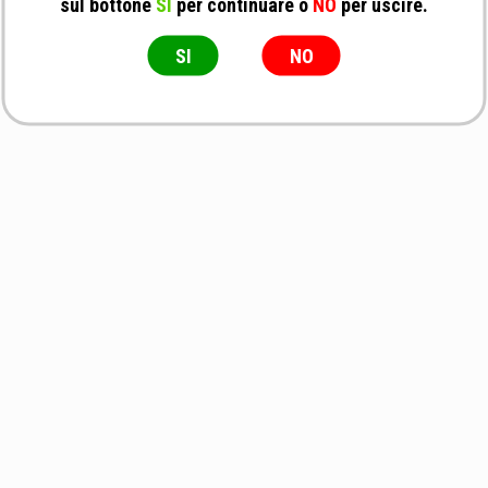
sul bottone
SI
per continuare o
NO
per uscire.
SI
NO