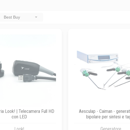
Best Buy
ria Look! | Telecamera Full HD
Aesculap - Caiman - genera
con LED
bipolare per sintesi e ta
Look!
Generatore