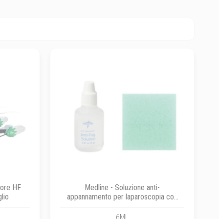
tore HF
Medline - Soluzione anti-
glio
appannamento per laparoscopia con
spugnetta
6ML