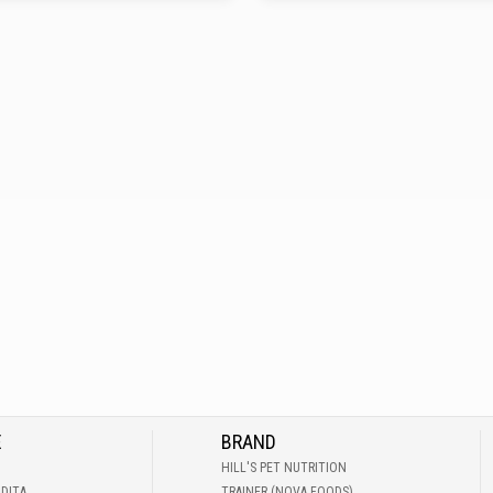
E
BRAND
HILL'S PET NUTRITION
NDITA
TRAINER (NOVA FOODS)