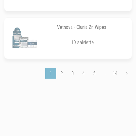
Vetnova - Clunia Zn Wipes
10 salviette
1
2
3
4
5
...
14