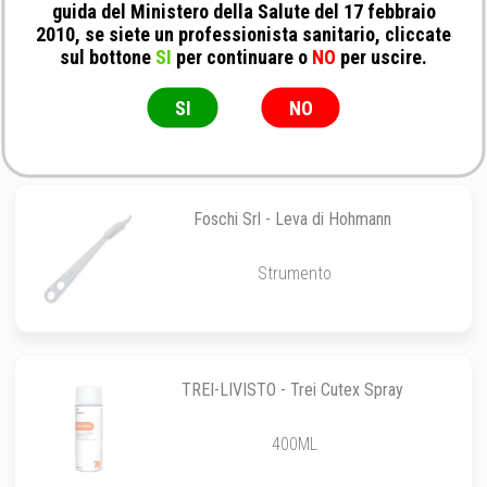
guida del Ministero della Salute del 17 febbraio
2010, se siete un professionista sanitario, cliccate
veterinary instrumentation - Palpatore per
sul bottone
SI
per continuare o
NO
per uscire.
menisco
1MM
SI
NO
Foschi Srl - Leva di Hohmann
Strumento
TREI-LIVISTO - Trei Cutex Spray
400ML