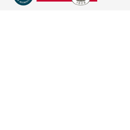
E-COMMERCE
IL TUO ACCOUNT
CONDIZIONI DI VENDITA
DOMANDE FREQUENTI
GIFT CARD
INFORMATIVA PRIVACY
PRIVACY - MODULISTICA
PRIVACY POLICY
COOKIE POLICY
FIDELITY CARD
BRAND
HILL'S PET NUTRITION
TRAINER (NOVA FOODS)
BAYER - SANO E BELLO
MERIAL ITALIA
HUNTER
VIRBAC