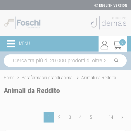
ENGLISH VERSION
0
MENU
Home
Parafarmacia grandi animali
Animali da Reddito
Animali da Reddito
1
2
3
4
5
...
14