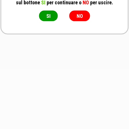
No Brand - Decornatore Super elettrico 230
sul bottone
SI
per continuare o
NO
per uscire.
V
Decornatore
SI
NO