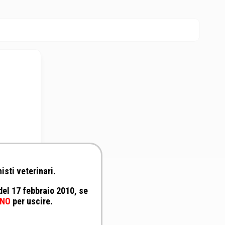
isti veterinari.
 del 17 febbraio 2010, se
nale
NO
per uscire.
R