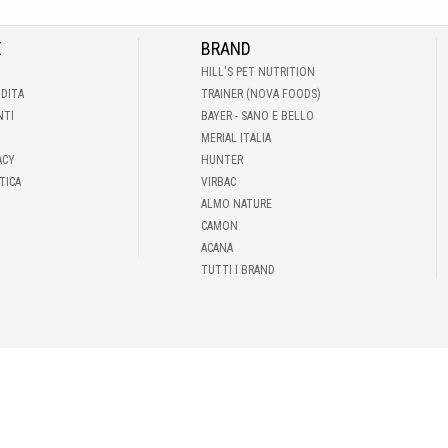
E
BRAND
HILL'S PET NUTRITION
NDITA
TRAINER (NOVA FOODS)
NTI
BAYER - SANO E BELLO
MERIAL ITALIA
ACY
HUNTER
TICA
VIRBAC
ALMO NATURE
CAMON
ACANA
TUTTI I BRAND