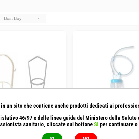
Best Buy
in un sito che contiene anche prodotti dedicati ai profession
islativo 46/97 e delle linee guida del Ministero della Salute
No Brand - Porta flebo
No Brand - Pompa infusio
ssionista sanitario, cliccate sul bottone
SI
per continuare o
elastomerica VFUSE
in plastica
Volume 60 ml
SI
NO