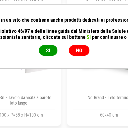
in un sito che contiene anche prodotti dedicati ai profession
islativo 46/97 e delle linee guida del Ministero della Salute
ssionista sanitario, cliccate sul bottone
SI
per continuare o
SI
NO
Srl - Tavolo da visita a parete
No Brand - Telo termi
lato lungo
100 x P=58 x H=100 cm
60x40 cm