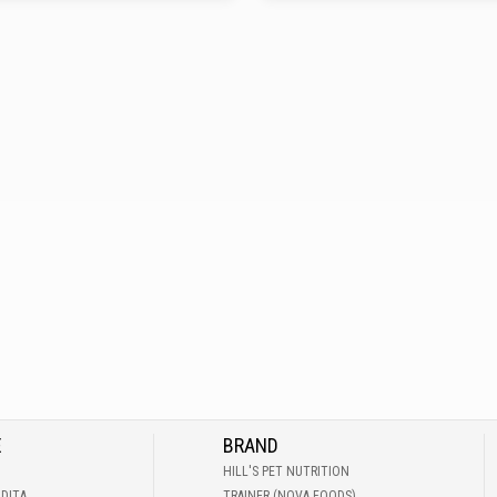
E
BRAND
HILL'S PET NUTRITION
NDITA
TRAINER (NOVA FOODS)