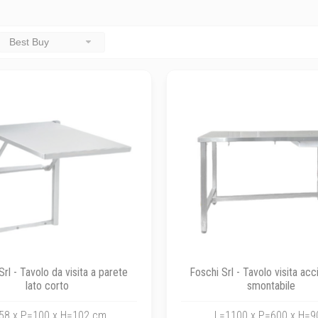
Best Buy
Srl - Tavolo da visita a parete
Foschi Srl - Tavolo visita acc
lato corto
smontabile
58 x P=100 x H=102 cm
L=1100 x P=600 x H=9