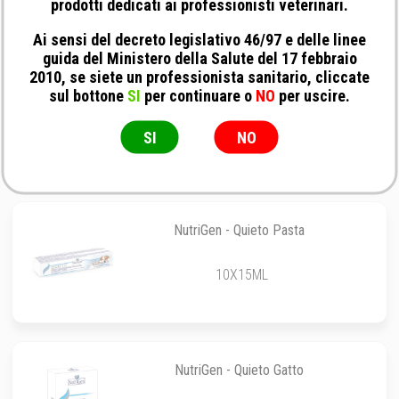
prodotti dedicati ai professionisti veterinari.
Ai sensi del decreto legislativo 46/97 e delle linee
guida del Ministero della Salute del 17 febbraio
2010, se siete un professionista sanitario, cliccate
Slais - Rifoson
sul bottone
SI
per continuare o
NO
per uscire.
100ML
SI
NO
NutriGen - Quieto Pasta
10X15ML
NutriGen - Quieto Gatto