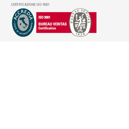
CERTIFICAZIONE ISO 9001
E-COMMERCE
IL TUO ACCOUNT
CONDIZIONI DI VENDITA
DOMANDE FREQUENTI
GIFT CARD
INFORMATIVA PRIVACY
PRIVACY - MODULISTICA
PRIVACY POLICY
COOKIE POLICY
FIDELITY CARD
BRAND
HILL'S PET NUTRITION