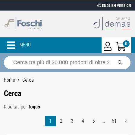
ENGLISH VERSION
0
MENU
Home
Cerca
Cerca
Risultati per
foqus
1
2
3
4
5
...
61