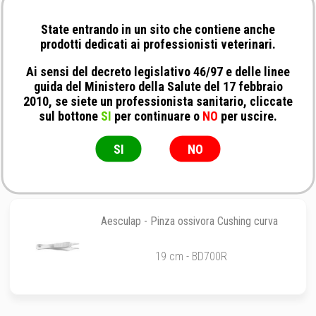
Aesculap - Pinza di Kerrison (laminotomo)
State entrando in un sito che contiene anche
ø 2 mm - Morso 130°
prodotti dedicati ai professionisti veterinari.
Ai sensi del decreto legislativo 46/97 e delle linee
guida del Ministero della Salute del 17 febbraio
2010, se siete un professionista sanitario, cliccate
veterinary instrumentation - Pinza Kerrison
sul bottone
SI
per continuare o
NO
per uscire.
con 3 Inserti
Pinza
SI
NO
Aesculap - Pinza ossivora Cushing curva
19 cm - BD700R