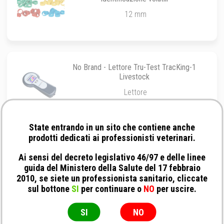
12 mm
No Brand - Lettore Tru-Test TracKing-1
Livestock
Lettore
State entrando in un sito che contiene anche
prodotti dedicati ai professionisti veterinari.
No Brand - Lettore Omni Max
Ai sensi del decreto legislativo 46/97 e delle linee
guida del Ministero della Salute del 17 febbraio
Lettore senza BT
2010, se siete un professionista sanitario, cliccate
sul bottone
SI
per continuare o
NO
per uscire.
SI
NO