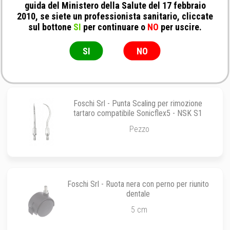
guida del Ministero della Salute del 17 febbraio
2010, se siete un professionista sanitario, cliccate
Foschi Srl - Punta Scaling per ablatore
sul bottone
SI
per continuare o
NO
per uscire.
Satelec 2-DTE GD6-NSK G2
Pezzo
SI
NO
Foschi Srl - Punta Scaling per rimozione
tartaro compatibile Sonicflex5 - NSK S1
Pezzo
Foschi Srl - Ruota nera con perno per riunito
dentale
5 cm