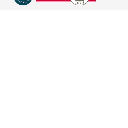
E-COMMERCE
IL TUO ACCOUNT
CONDIZIONI DI VENDITA
DOMANDE FREQUENTI
GIFT CARD
INFORMATIVA PRIVACY
PRIVACY - MODULISTICA
PRIVACY POLICY
COOKIE POLICY
FIDELITY CARD
BRAND
HILL'S PET NUTRITION
TRAINER (NOVA FOODS)
BAYER - SANO E BELLO
MERIAL ITALIA
HUNTER
VIRBAC