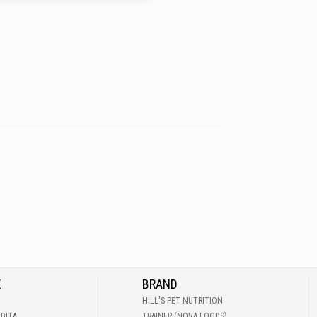
E
BRAND
HILL'S PET NUTRITION
NDITA
TRAINER (NOVA FOODS)