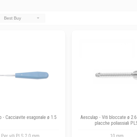
Best Buy
 - Cacciavite esagonale ø 1.5
Aesculap - Viti bloccate ø 2
placche poliassiali PL
Per viti PLS 2.0 mm
10 mm