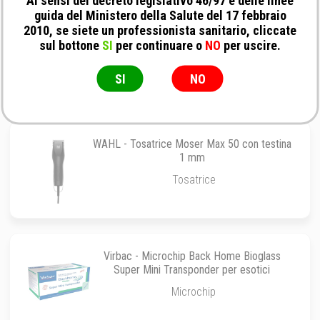
Ai sensi del decreto legislativo 46/97 e delle linee
guida del Ministero della Salute del 17 febbraio
2010, se siete un professionista sanitario, cliccate
Aesculap - Tosatrice Akkurata GT405
sul bottone
SI
per continuare o
NO
per uscire.
Tosatrice
SI
NO
WAHL - Tosatrice Moser Max 50 con testina
1 mm
Tosatrice
Virbac - Microchip Back Home Bioglass
Super Mini Transponder per esotici
Microchip