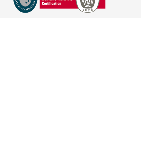
E-COMMERCE
IL TUO ACCOUNT
CONDIZIONI DI VENDITA
DOMANDE FREQUENTI
GIFT CARD
INFORMATIVA PRIVACY
PRIVACY - MODULISTICA
PRIVACY POLICY
COOKIE POLICY
FIDELITY CARD
BRAND
HILL'S PET NUTRITION
TRAINER (NOVA FOODS)
BAYER - SANO E BELLO
MERIAL ITALIA
HUNTER