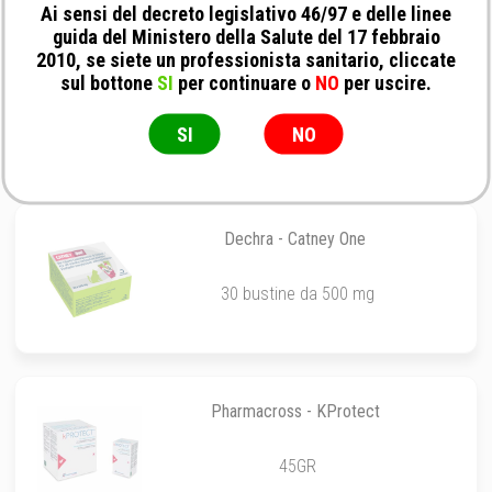
Ai sensi del decreto legislativo 46/97 e delle linee
guida del Ministero della Salute del 17 febbraio
2010, se siete un professionista sanitario, cliccate
Camon - Detoxivet
sul bottone
SI
per continuare o
NO
per uscire.
60CPR
SI
NO
Dechra - Catney One
30 bustine da 500 mg
Pharmacross - KProtect
45GR