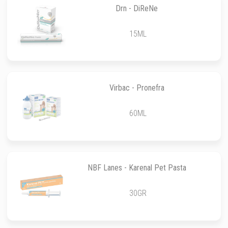
Drn - DiReNe
15ML
Virbac - Pronefra
60ML
NBF Lanes - Karenal Pet Pasta
30GR