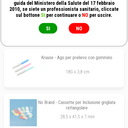
guida del Ministero della Salute del 17 febbraio
2010, se siete un professionista sanitario, cliccate
No Brand - Spugnette protettive per
sul bottone
SI
per continuare o
NO
per uscire.
cassetta inclusione
32 x 26 mm
SI
NO
Kruuse - Ago per prelievo con gommino
18G x 3,8 cm
No Brand - Cassette per Inclusione grigliata
rettangolare
28,5 x 41,5 x 7 mm