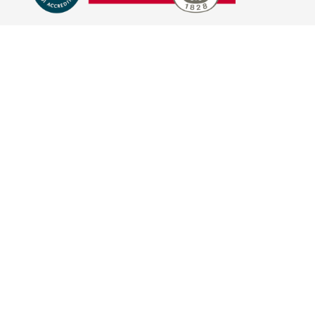
E-COMMERCE
IL TUO ACCOUNT
CONDIZIONI DI VENDITA
DOMANDE FREQUENTI
GIFT CARD
INFORMATIVA PRIVACY
PRIVACY - MODULISTICA
PRIVACY POLICY
COOKIE POLICY
FIDELITY CARD
BRAND
HILL'S PET NUTRITION
TRAINER (NOVA FOODS)
BAYER - SANO E BELLO
MERIAL ITALIA
HUNTER
VIRBAC