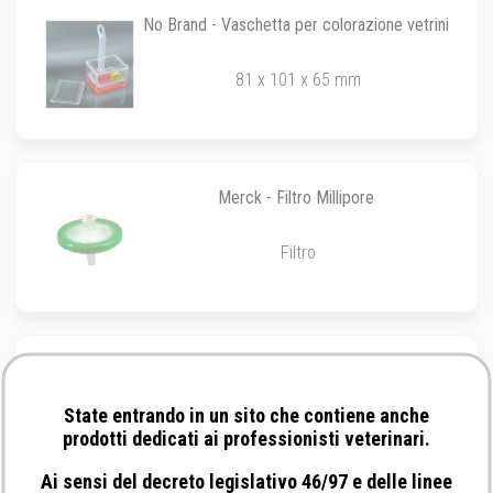
No Brand - Vaschetta per colorazione vetrini
81 x 101 x 65 mm
Merck - Filtro Millipore
Filtro
No Brand - Penna dermatologica con doppia
punta viola genziana
State entrando in un sito che contiene anche
Penna
prodotti dedicati ai professionisti veterinari.
Ai sensi del decreto legislativo 46/97 e delle linee