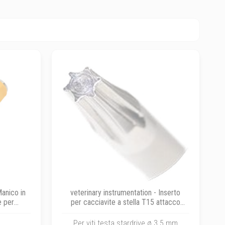
Manico in
veterinary instrumentation - Inserto
e per
per cacciavite a stella T15 attacco
erti con
rapido AO per viti bloccanti ø 3.5 mm
Per viti testa stardrive ø 3.5 mm