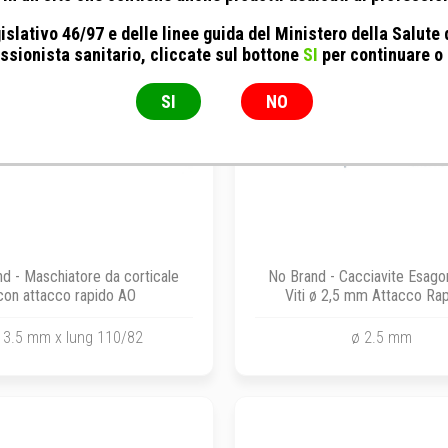
islativo 46/97 e delle linee guida del Ministero della Salute
ssionista sanitario, cliccate sul bottone
SI
per continuare o
SI
NO
d - Maschiatore da corticale
No Brand - Cacciavite Esago
con attacco rapido AO
Viti ø 2,5 mm Attacco Rap
340085011
 3.5 mm x lung 110/82
ø 2.5 mm