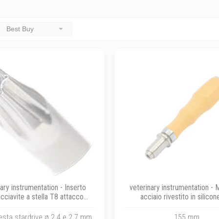
Best Buy
ary instrumentation - Inserto
veterinary instrumentation - 
cciavite a stella T8 attacco
acciaio rivestito in silicon
O per viti bloccanti ø 2.4 e 2.7
cacciavite e per tutti gli ins
mm
attacco rapido AO
 testa stardrive ø 2.4 e 2.7 mm
155 mm