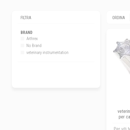
FILTRA
ORDINA
BRAND
Arthrex
No Brand
veterinary instrumentation
veterin
per ca
rapido A
Per viti