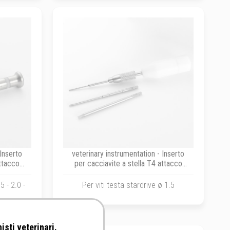
 Inserto
veterinary instrumentation - Inserto
ttacco
per cacciavite a stella T4 attacco
2.0 - 2.4
rapido dentale per viti ø 1.5
5 - 2.0 -
Per viti testa stardrive ø 1.5
isti veterinari.