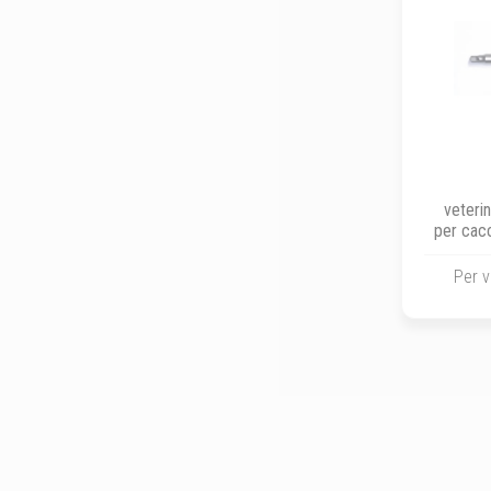
veterin
per cacc
AO per
Per v