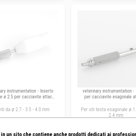
ary instrumentation - Inserto
veterinary instrumentation -
e ø 2.5 per cacciavite attacco
per cacciavite esagonale a
rapido AO
rapido dentale per viti ø 1.5 - 
iti da ø 2.7 - 3.5 - 4.0 mm
Per viti testa esagonale ø 1.
2.4 mm
in un sito che contiene anche prodotti dedicati ai profession