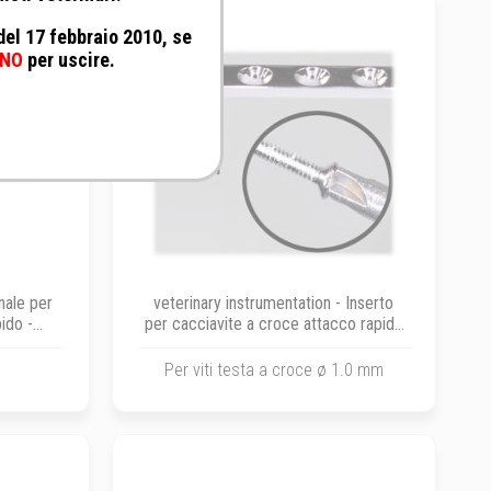
 del 17 febbraio 2010, se
NO
per uscire.
nale per
veterinary instrumentation - Inserto
ido -
per cacciavite a croce attacco rapido
dentale per viti ø 1.0
Per viti testa a croce ø 1.0 mm