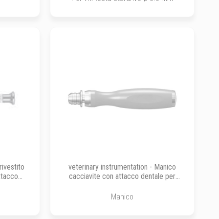
rivestito
veterinary instrumentation - Manico
attacco
cacciavite con attacco dentale per
T4-T6 e per esagonali ø 1.5-2.0-2.4
mm
Manico