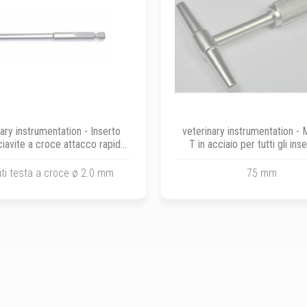
ary instrumentation - Inserto
veterinary instrumentation - 
iavite a croce attacco rapido
T in acciaio per tutti gli ins
 viti in titanio ø 2.0 (Mesh)
attacco rapido AO
iti testa a croce ø 2.0 mm
75 mm