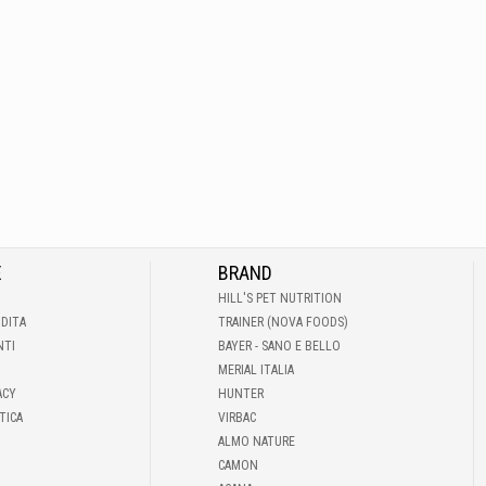
E
BRAND
HILL'S PET NUTRITION
NDITA
TRAINER (NOVA FOODS)
NTI
BAYER - SANO E BELLO
MERIAL ITALIA
ACY
HUNTER
TICA
VIRBAC
ALMO NATURE
CAMON