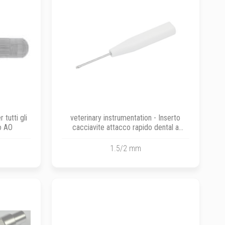
tutti gli
veterinary instrumentation - Inserto
o AO
cacciavite attacco rapido dental a
croce per viti
1.5/2 mm