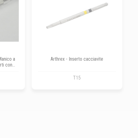
Manico a
Arthrex - Inserto cacciavite
erti con
T15