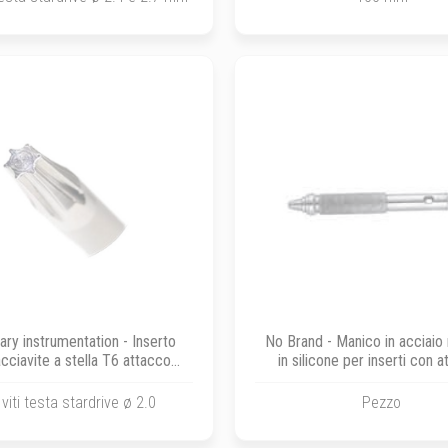
ary instrumentation - Inserto
No Brand - Manico in acciaio 
cciavite a stella T6 attacco
in silicone per inserti con 
ido dentale per viti ø 2.0
rapido dentale
 viti testa stardrive ø 2.0
Pezzo