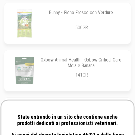
Bunny - Fieno Fresco con Verdure
500GR
Oxbow Animal Health - Oxbow Critical Care
Mela e Banana
141GR
Raggio di Sole Mangimi - Throls Coniglio
Nano
State entrando in un sito che contiene anche
750GR
prodotti dedicati ai professionisti veterinari.
Ai sensi del decreto legislativo 46/97 e delle linee