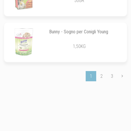
50GR
Bunny - Sogno per Conigli Young
1,50KG
1
2
3