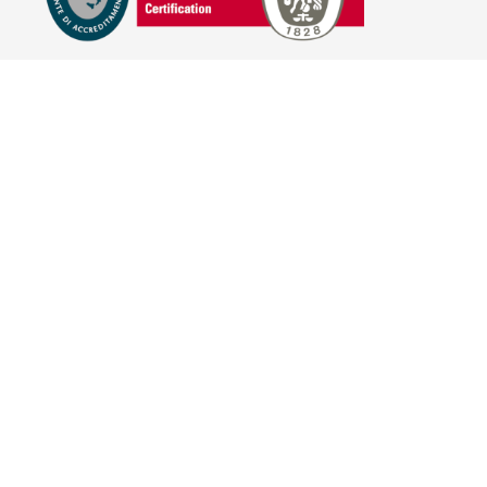
E-COMMERCE
IL TUO ACCOUNT
CONDIZIONI DI VENDITA
DOMANDE FREQUENTI
GIFT CARD
INFORMATIVA PRIVACY
PRIVACY - MODULISTICA
PRIVACY POLICY
COOKIE POLICY
FIDELITY CARD
BRAND
HILL'S PET NUTRITION
TRAINER (NOVA FOODS)
BAYER - SANO E BELLO
MERIAL ITALIA
HUNTER