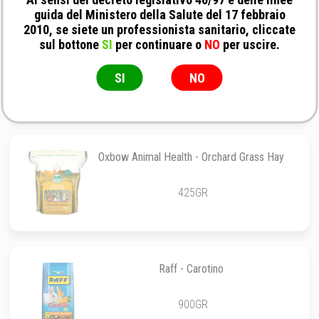
guida del Ministero della Salute del 17 febbraio
2010, se siete un professionista sanitario, cliccate
sul bottone
SI
per continuare o
NO
per uscire.
Raggio di Sole Mangimi - Throls Bunny Fit
Fior di Carota
SI
NO
900GR
Oxbow Animal Health - Orchard Grass Hay
425GR
Raff - Carotino
900GR