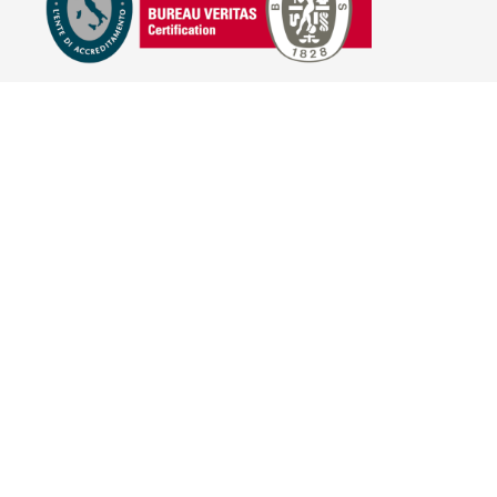
E-COMMERCE
IL TUO ACCOUNT
CONDIZIONI DI VENDITA
DOMANDE FREQUENTI
GIFT CARD
INFORMATIVA PRIVACY
PRIVACY - MODULISTICA
PRIVACY POLICY
COOKIE POLICY
FIDELITY CARD
BRAND
HILL'S PET NUTRITION
TRAINER (NOVA FOODS)
BAYER - SANO E BELLO
MERIAL ITALIA