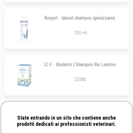
Roypet - Ialuvet shampoo igienizzante
250 ml
I.C.F. - Bioderm | Shampoo Bio Lenitivo
220ML
Slais - Priless Spray
State entrando in un sito che contiene anche
prodotti dedicati ai professionisti veterinari.
150ML